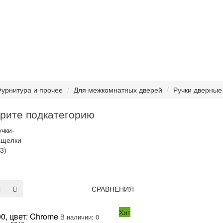
урнитура и прочее
Для межкомнатных дверей
Ручки дверные
рите подкатегорию
учки-
ащелки
3)
СРАВНЕНИЯ
Хит
0, цвет: Chrome
В наличии: 0