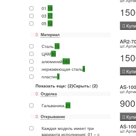
шт.
Арти
01
18
150
03
17
05
12
Купи
Материал
AR2-70
Сталь.
10
шт.
Арти
ЦАМ
30
150
алюминий
163
нержавеющая сталь
4
Купи
пластик
1
Показать еще: (2)
Скрыть: (2)
AS-100
шт.
Арти
Отделка
900
Гальваника.
21
Открывание
Купи
AS-100
Каждая модель имеет три
шт.
Арти
варианта исполнения: 01 – с