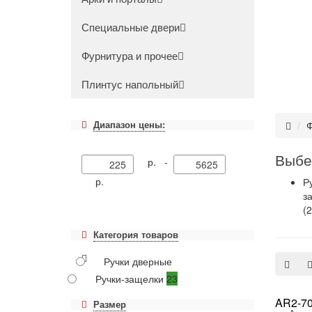
Специальные двери
Фурнитура и прочее
Плинтус напольный
Диапазон цены:
Ф
Выбе
р. -
р.
Р
з
(2
Категория товаров
Ручки дверные
Ручки-защелки
23
AR2-70
Размер