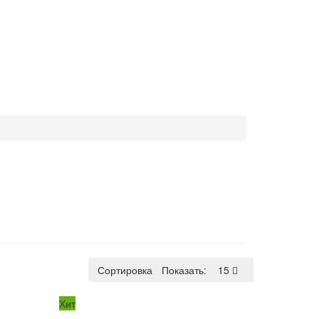
Сортировка:
Показать:
По умолчанию
15
Хит