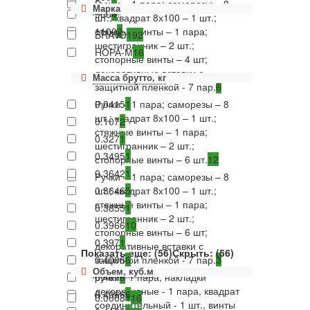
Ручки – 1 пара; саморезы – 8
Марка
900
4
шт.; квадрат 8х100 – 1 шт.;
стяжные винты – 1 пара;
1100
2
BRAVO
192
шестигранник – 2 шт.;
НОРА-М
16
стопорные винты – 4 шт;
декоративные вставки с
Масса брутто, кг
защитной пленкой - 7 пар.
6
Ручки – 1 пара; саморезы – 8
0.0415
1
шт.; квадрат 8х100 – 1 шт.;
0.107
2
стяжные винты – 1 пара;
0.327
1
шестигранник – 2 шт.;
0.3495
1
стопорные винты – 6 шт.
12
0.3642
1
Ручки – 1 пара; саморезы – 8
шт.; квадрат 8х100 – 1 шт.;
0.3646
5
стяжные винты – 1 пара;
0.3855
1
шестигранник – 2 шт.;
0.3966
10
стопорные винты – 6 шт;
0.397
1
декоративные вставки с
Показать еще: (56)
Скрыть: (56)
защитной пленкой - 7 пар.
0.4006
6
3
Объем, куб.м
ручки - 1 пара, накладки
0.401
6
декоративные - 1 пара, квадрат
0.4066
6
0.00081
16
соединительный - 1 шт., винты