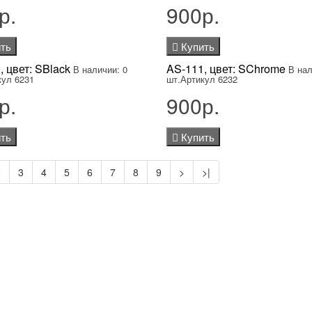
р.
900р.
ть
Купить
, цвет: SBlack
AS-111, цвет: SChrome
В наличии: 0
В нал
кул 6231
шт.
Артикул 6232
р.
900р.
ть
Купить
2
3
4
5
6
7
8
9
>
>|