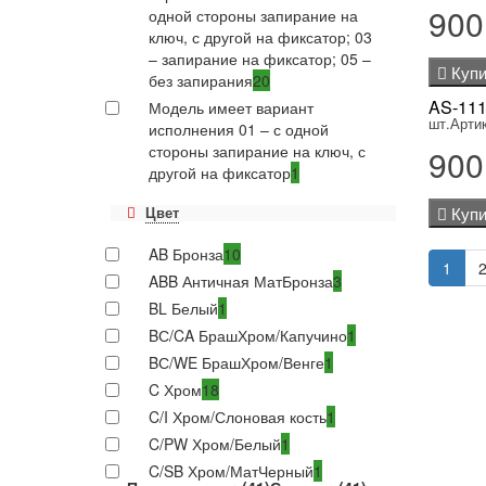
900
одной стороны запирание на
ключ, с другой на фиксатор; 03
– запирание на фиксатор; 05 –
Купи
без запирания
20
AS-111
Модель имеет вариант
шт.
Арти
исполнения 01 – с одной
стороны запирание на ключ, с
900
другой на фиксатор
1
Цвет
Купи
AB Бронза
10
1
ABB Античная МатБронза
3
BL Белый
1
BС/CA БрашХром/Капучино
1
BС/WE БрашХром/Венге
1
C Хром
18
C/I Хром/Слоновая кость
1
C/PW Хром/Белый
1
C/SB Хром/МатЧерный
1