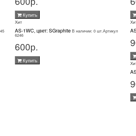
600р.
6
Купить
Хит
Хи
AS-1WC, цвет: SGraphite
AS
245
В наличии: 0 шт.
Артикул
6246
9
600р.
Купить
Хи
AS
9