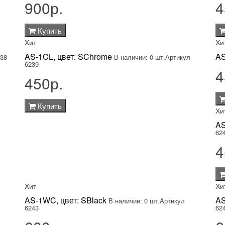
900р.
4
Купить
Хит
Хи
AS-1CL, цвет: SChrome
AS
238
В наличии: 0 шт.
Артикул
6239
4
450р.
Купить
Хи
AS
62
4
Хит
Хи
AS-1WC, цвет: SBlack
AS
В наличии: 0 шт.
Артикул
6243
62