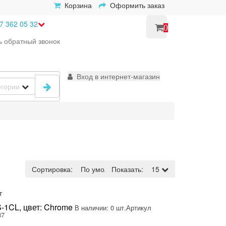
Корзина
Оформить заказ
7 362 05 32
0
ь
обратный
звонок
Вход в интернет-магазин
егории
Сортировка:
По умолчанию
Показать:
15
т
-1CL, цвет: Chrome
В наличии: 0 шт.
Артикул
37